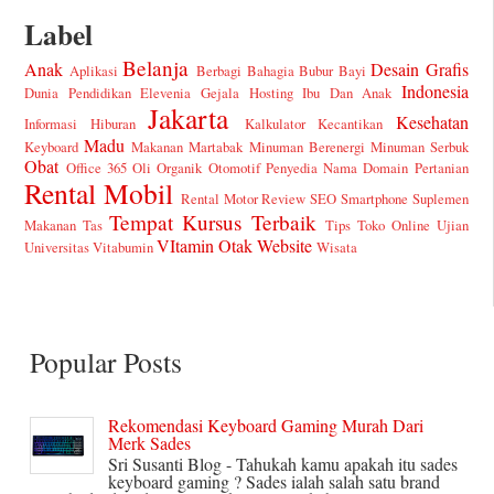
Label
Belanja
Anak
Desain Grafis
Aplikasi
Berbagi Bahagia
Bubur Bayi
Indonesia
Dunia Pendidikan
Elevenia
Gejala
Hosting
Ibu Dan Anak
Jakarta
Kesehatan
Informasi Hiburan
Kalkulator
Kecantikan
Madu
Keyboard
Makanan
Martabak
Minuman Berenergi
Minuman Serbuk
Obat
Office 365
Oli
Organik
Otomotif
Penyedia Nama Domain
Pertanian
Rental Mobil
Rental Motor
Review
SEO
Smartphone
Suplemen
Tempat Kursus
Terbaik
Makanan
Tas
Tips
Toko Online
Ujian
VItamin Otak
Website
Universitas
Vitabumin
Wisata
Popular Posts
Rekomendasi Keyboard Gaming Murah Dari
Merk Sades
Sri Susanti Blog - Tahukah kamu apakah itu sades
keyboard gaming ? Sades ialah salah satu brand