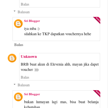
Balas
Balasan
Sri Blogger
iya mba :)
silahkan ke TKP dapatkan vouchernya hehe
Balas
Unknown
BRB buat akun di Elevenia ahh, mayan jika dapet
voucher :)))
Balas
Balasan
Sri Blogger
bukan lumayan lagi mas, bisa buat belanja
kebutuhan.