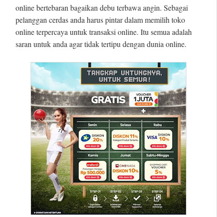
online bertebaran bagaikan debu terbawa angin. Sebagai
pelanggan cerdas anda harus pintar dalam memilih toko
online terpercaya untuk transaksi online. Itu semua adalah
saran untuk anda agar tidak tertipu dengan dunia online.