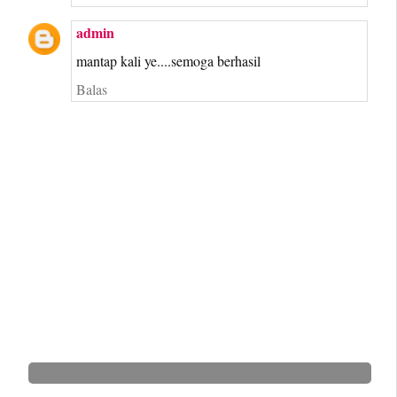
admin
mantap kali ye....semoga berhasil
Balas