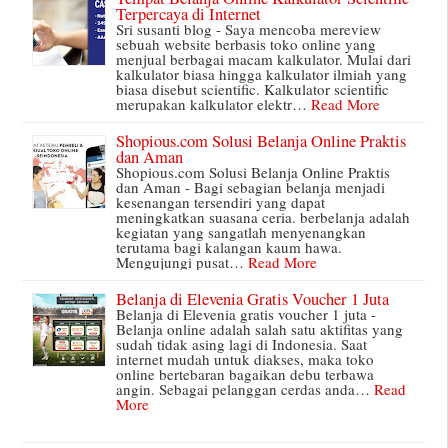
Terpercaya di Internet
Sri susanti blog - Saya mencoba mereview
sebuah website berbasis toko online yang
menjual berbagai macam kalkulator. Mulai dari
kalkulator biasa hingga kalkulator ilmiah yang
biasa disebut scientific. Kalkulator scientific
merupakan kalkulator elektr…
Read More
Shopious.com Solusi Belanja Online Praktis
dan Aman
Shopious.com Solusi Belanja Online Praktis
dan Aman - Bagi sebagian belanja menjadi
kesenangan tersendiri yang dapat
meningkatkan suasana ceria. berbelanja adalah
kegiatan yang sangatlah menyenangkan
terutama bagi kalangan kaum hawa.
Mengujungi pusat…
Read More
Belanja di Elevenia Gratis Voucher 1 Juta
Belanja di Elevenia gratis voucher 1 juta -
Belanja online adalah salah satu aktifitas yang
sudah tidak asing lagi di Indonesia. Saat
internet mudah untuk diakses, maka toko
online bertebaran bagaikan debu terbawa
angin. Sebagai pelanggan cerdas anda…
Read
More