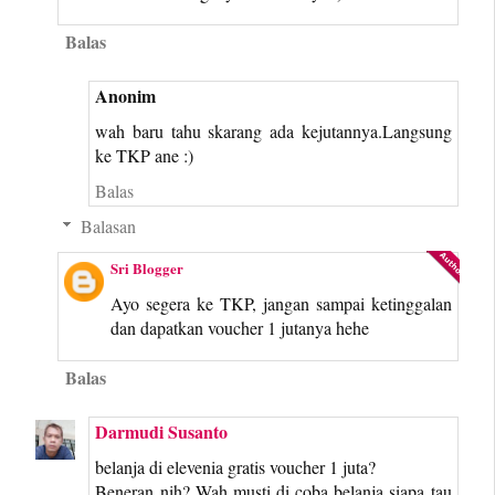
Balas
Anonim
wah baru tahu skarang ada kejutannya.Langsung
ke TKP ane :)
Balas
Balasan
Sri Blogger
Ayo segera ke TKP, jangan sampai ketinggalan
dan dapatkan voucher 1 jutanya hehe
Balas
Darmudi Susanto
belanja di elevenia gratis voucher 1 juta?
Beneran nih? Wah musti di coba belanja siapa tau