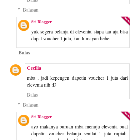
Balasan
Sri Blogger
yuk segera belanja di elevenia, siapa tau aja bisa
dapat voucher 1 juta, kan lumayan hehe
Balas
Cecilia
mba , jadi kepengen dapetin voucher 1 juta dari
elevenia nih :D
Balas
Balasan
Sri Blogger
ayo makanya buruan mba menuju elevenia buat
dapetin voucher belanja senilai 1 juta rupiah.