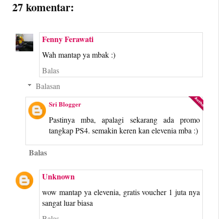
27 komentar:
Fenny Ferawati
Wah mantap ya mbak :)
Balas
Balasan
Sri Blogger
Pastinya mba, apalagi sekarang ada promo
tangkap PS4. semakin keren kan elevenia mba :)
Balas
Unknown
wow mantap ya elevenia, gratis voucher 1 juta nya
sangat luar biasa
Balas