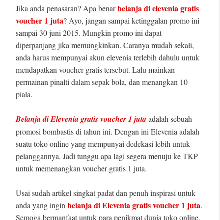
belanja di elevenia gratis
Jika anda penasaran? Apa benar
voucher 1 juta
? Ayo, jangan sampai ketinggalan promo ini
sampai 30 juni 2015. Mungkin promo ini dapat
diperpanjang jika memungkinkan. Caranya mudah sekali,
anda harus mempunyai akun elevenia terlebih dahulu untuk
mendapatkan voucher gratis tersebut. Lalu mainkan
permainan pinalti dalam sepak bola, dan menangkan 10
piala.
Belanja di Elevenia gratis voucher 1 juta
adalah sebuah
promosi bombastis di tahun ini. Dengan ini Elevenia adalah
suatu toko online yang mempunyai dedekasi lebih untuk
pelanggannya. Jadi tunggu apa lagi segera menuju ke TKP
untuk memenangkan voucher gratis 1 juta.
Usai sudah artikel singkat padat dan penuh inspirasi untuk
belanja di Elevenia gratis voucher 1 juta
anda yang ingin
.
Semoga bermanfaat untuk para penikmat dunia toko online.