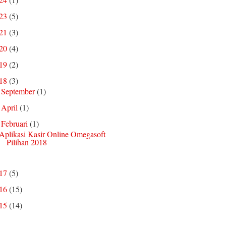
023
(5)
021
(3)
020
(4)
019
(2)
018
(3)
September
(1)
►
April
(1)
►
Februari
(1)
▼
Aplikasi Kasir Online Omegasoft
Pilihan 2018
017
(5)
016
(15)
015
(14)