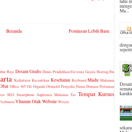
tahu m
menget
Ma...
Beranda
Postingan Lebih Baru
dengan
seperti
Desain Grafis
ubur Bayi
Dunia Pendidikan
Elevenia
Gejala
Hosting
Ibu
arta
Kesehatan
Madu
Kalkulator
Kecantikan
Keyboard
Makanan
Desain
Obat
Office 365
Oli
Organik
Otomotif
Penyedia Nama Domain
Pertanian
semata
karakte
Tempat Kursus
iew
SEO
Smartphone
Suplemen Makanan
Tas
VItamin Otak
Website
Vitabumin
Wisata
sekara