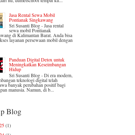
ari itu, dumetschool tempat ku...
Jasa Rental Sewa Mobil
Pontianak Singkawang
Sri Susanti Blog - Jasa rental
sewa mobil Pontianak
wang di Kalimantan Barat. Anda bisa
kses layanan persewaan mobil dengan
Panduan Digital Detox untuk
Meningkatkan Keseimbangan
Hidup
Sri Susanti Blog - Di era modern,
bangan teknologi digital telah
wa banyak perubahan positif bagi
pan manusia. Namun, di b...
ip Blog
025
(1)
024
(1)