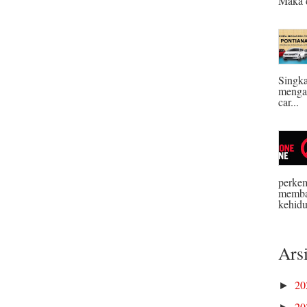
Maka d
Singka
menga
car...
perkem
memba
kehidu
Ars
2
►
2