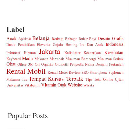
Label
Belanja
Anak
Desain Grafis
Aplikasi
Berbagi Bahagia
Bubur Bayi
Indonesia
Dunia Pendidikan
Elevenia
Gejala
Hosting
Ibu Dan Anak
Jakarta
Kesehatan
Informasi Hiburan
Kalkulator
Kecantikan
Madu
Keyboard
Makanan
Martabak
Minuman Berenergi
Minuman Serbuk
Obat
Office 365
Oli
Organik
Otomotif
Penyedia Nama Domain
Pertanian
Rental Mobil
Rental Motor
Review
SEO
Smartphone
Suplemen
Tempat Kursus
Terbaik
Makanan
Tas
Tips
Toko Online
Ujian
VItamin Otak
Website
Universitas
Vitabumin
Wisata
Popular Posts