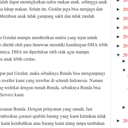
►
alah dapat meningkatkan nafsu makan anak, sehingga anak
a lahap makan. Selain itu, Gizidat juga bisa menjaga dan
2
►
 Membuat anak tidak gampang sakit dan tidak mudah
2
►
2
►
2
►
am Gizidat mampu memberikan nutrisi yang tepat untuk
ah diteliti oleh para ilmuwan memiliki kandungan DHA lebih
2
►
lainnya. DHA ini diperlukan oleh otak agar mampu
2
▼
 anak lebih cerdas.
mpat jual Gizidat, maka sebaiknya Bunda bisa mengunjungi
an reseller kami yang tersebar di seluruh Indonesia. Namun
ang terdekat dengan rumah Bunda, sebaiknya Bunda bisa
 Service kami.
pesanan Bunda. Dengan pelayanan yang ramah, fast
memberikan garansi apabila barang yang kami kirimkan tidak
2
►
 kami kembalikan atau barang kami ulang tanpa tambahan