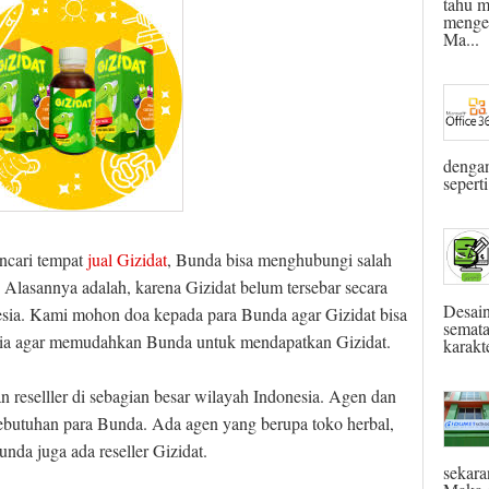
tahu m
menget
Ma...
dengan
seperti
ncari tempat
jual Gizidat
, Bunda bisa menghubungi salah
 Alasannya adalah, karena Gizidat belum tersebar secara
Desain
nesia. Kami mohon doa kepada para Bunda agar Gizidat bisa
semata
esia agar memudahkan Bunda untuk mendapatkan Gizidat.
karakte
reselller di sebagian besar wilayah Indonesia. Agen dan
kebutuhan para Bunda. Ada agen yang berupa toko herbal,
nda juga ada reseller Gizidat.
sekara