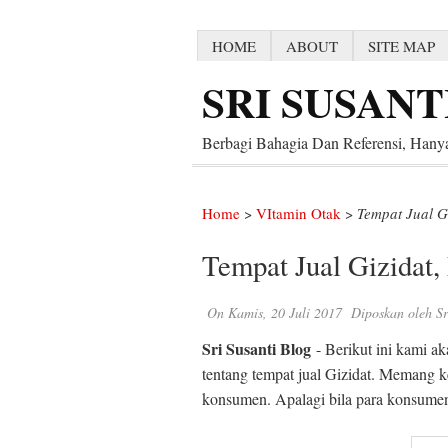
HOME
ABOUT
SITE MAP
SRI SUSANT
Berbagi Bahagia Dan Referensi, Hanya
Home
>
VItamin Otak
>
Tempat Jual 
Tempat Jual Gizida
On
Kamis, 20 Juli 2017
Diposkan oleh
Sr
Sri Susanti Blog
- Berikut ini kami a
tentang tempat jual Gizidat. Memang k
konsumen. Apalagi bila para konsume