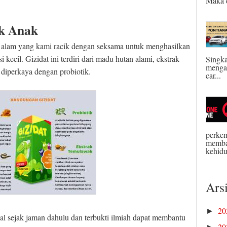
Maka d
uk Anak
ri alam yang kami racik dengan seksama untuk menghasilkan
kecil. Gizidat ini terdiri dari madu hutan alami, ekstrak
Singka
menga
 diperkaya dengan probiotik.
car...
perkem
memba
kehidu
Ars
2
►
nal sejak jaman dahulu dan terbukti ilmiah dapat membantu
2