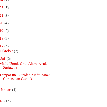
023
(5)
021
(3)
020
(4)
019
(2)
018
(3)
017
(5)
Oktober
(2)
►
Juli
(2)
▼
Madu Untuk Obat Alami Anak
Sariawan
Tempat Jual Gizidat, Madu Anak
Cerdas dan Gemuk
Januari
(1)
►
016
(15)