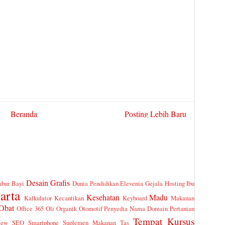
Beranda
Posting Lebih Baru
Desain Grafis
ubur Bayi
Dunia Pendidikan
Elevenia
Gejala
Hosting
Ibu
arta
Kesehatan
Madu
Kalkulator
Kecantikan
Keyboard
Makanan
Obat
Office 365
Oli
Organik
Otomotif
Penyedia Nama Domain
Pertanian
Tempat Kursus
iew
SEO
Smartphone
Suplemen Makanan
Tas