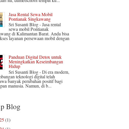
ari itu, dumetschool tempat ku...
Jasa Rental Sewa Mobil
Pontianak Singkawang
Sri Susanti Blog - Jasa rental
sewa mobil Pontianak
wang di Kalimantan Barat. Anda bisa
kses layanan persewaan mobil dengan
Panduan Digital Detox untuk
Meningkatkan Keseimbangan
Hidup
Sri Susanti Blog - Di era modern,
bangan teknologi digital telah
wa banyak perubahan positif bagi
pan manusia. Namun, di b...
ip Blog
025
(1)
024
(1)