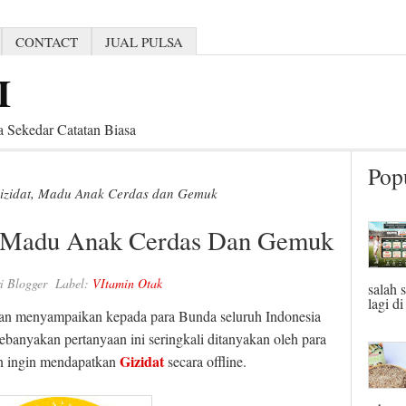
CONTACT
JUAL PULSA
I
 Sekedar Catatan Biasa
Pop
Gizidat, Madu Anak Cerdas dan Gemuk
t, Madu Anak Cerdas Dan Gemuk
i Blogger
Label:
VItamin Otak
salah 
lagi di
kan menyampaikan kepada para Bunda seluruh Indonesia
ebanyakan pertanyaan ini seringkali ditanyakan oleh para
Gizidat
n ingin mendapatkan
secara offline.