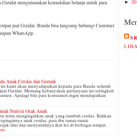
2
wa Gizidat mengutamakan kemudahan belanja untuk para
►
Men
 tempat jual Gizidat. Bunda bisa langsung hubungi Customer
taupun WhatsApp.
S
LIH
adu Anak Cerdas dan Gemuk
ut ini kami akan menyampaikan kepada para Bunda seluruh
 jual Gizidat. Memang kebanyakan pertanyaan ini seringkali
nsumen. Apalagi bila para konsumen ingin mendapatkan
ntuk Nutrisi Otak Anak
p ibu tentu menginginkan anak yang tumbuh cerdas. Bahkan
kepinginnya anak cerdas, para ibu ramai-ramai
jak dini dan menyuruhnya ikut les di berbagai tempat.
ore