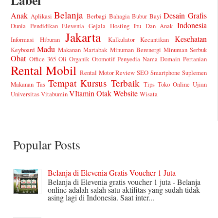
Label
Belanja
Anak
Desain Grafis
Aplikasi
Berbagi Bahagia
Bubur Bayi
Indonesia
Dunia Pendidikan
Elevenia
Gejala
Hosting
Ibu Dan Anak
Jakarta
Kesehatan
Informasi Hiburan
Kalkulator
Kecantikan
Madu
Keyboard
Makanan
Martabak
Minuman Berenergi
Minuman Serbuk
Obat
Office 365
Oli
Organik
Otomotif
Penyedia Nama Domain
Pertanian
Rental Mobil
Rental Motor
Review
SEO
Smartphone
Suplemen
Tempat Kursus
Terbaik
Makanan
Tas
Tips
Toko Online
Ujian
VItamin Otak
Website
Universitas
Vitabumin
Wisata
Popular Posts
Belanja di Elevenia Gratis Voucher 1 Juta
Belanja di Elevenia gratis voucher 1 juta - Belanja
online adalah salah satu aktifitas yang sudah tidak
asing lagi di Indonesia. Saat inter...