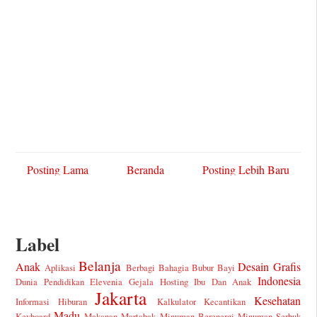
Posting Lama
Beranda
Posting Lebih Baru
Label
Belanja
Anak
Desain Grafis
Aplikasi
Berbagi Bahagia
Bubur Bayi
Indonesia
Dunia Pendidikan
Elevenia
Gejala
Hosting
Ibu Dan Anak
Jakarta
Kesehatan
Informasi Hiburan
Kalkulator
Kecantikan
Madu
Keyboard
Makanan
Martabak
Minuman Berenergi
Minuman Serbuk